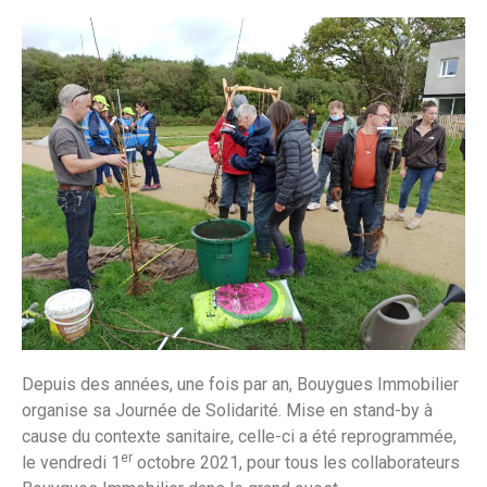
Depuis des années, une fois par an, Bouygues Immobilier
organise sa Journée de Solidarité. Mise en stand-by à
cause du contexte sanitaire, celle-ci a été reprogrammée,
er
le vendredi 1
octobre 2021, pour tous les collaborateurs