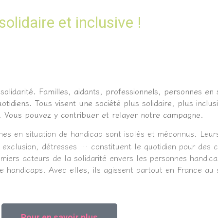
olidaire et inclusive !
idarité. Familles, aidants, professionnels, personnes en s
otidiens. Tous visent une société plus solidaire, plus inclu
s. Vous pouvez y contribuer et relayer notre campagne.
onnes en situation de handicap sont isolés et méconnus. Leu
 exclusion, détresses … constituent le quotidien pour des c
emiers acteurs de la solidarité envers les personnes handic
e handicaps. Avec elles, ils agissent partout en France au 
Pour en savoir plus