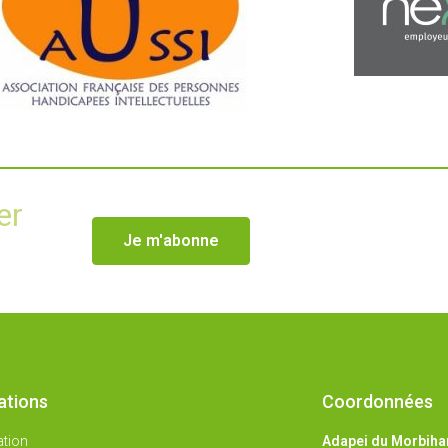
er
Je m'abonne
ations
Coordonnées
ation
Adapei du Morbiha