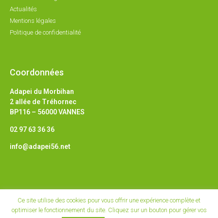
Actualités
Mentions légales
Politique de confidentialité
Coordonnées
Adapei du Morbihan
2 allée de Tréhornec
BP116 – 56000 VANNES
02 97 63 36 36
info@adapei56.net
Ce site utilise des cookies pour vous offrir une expérience complète et
optimiser le fonctionnement du site. Cliquez sur un bouton pour gérer vos
© Tous droits réservés