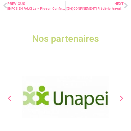
PREVIOUS
NEXT
[INFOS EN FALC] Le « Pigeon Confiné »#7 et en ligne !
[(Dé)CONFINEMENT] Frédéric, travailleur à l’ESAT Les Ateliers Alréens, nous en parle !
Nos partenaires