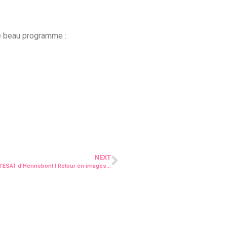
ré beau programme :
NEXT
 à l’ESAT d’Hennebont ! Retour en images…