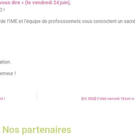
ous dire » (le vendredi 24 juin)
,
0 !
 de l’IME et l’équipe de professionnels vous concoctent un sac
ation.
oemeur !
ie !
[AG 2022] C’était samedi 18 juin
Nos partenaires