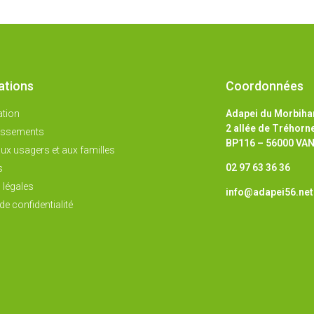
ations
Coordonnées
ation
Adapei du Morbiha
2 allée de Tréhorn
lissements
BP116 – 56000 VA
ux usagers et aux familles
02 97 63 36 36
s
 légales
info@adapei56.net
de confidentialité