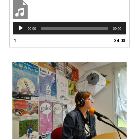
Lecteur
00:00
00:00
audio
1.
34:03