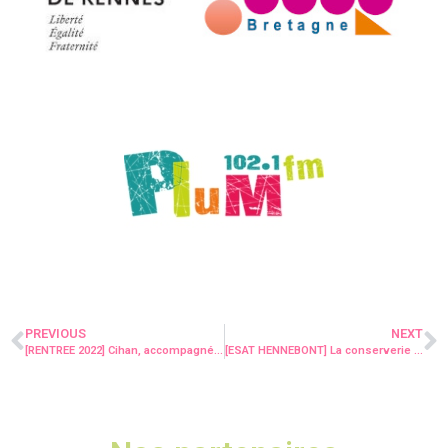
PREVIOUS
NEXT
[RENTREE 2022] Cihan, accompagné par le SESSAD, rentre en CP !
[ESAT HENNEBONT] La conserverie d’Alter Ego à l’honneur de la newsletter de Biocoop – Les 7 épis !