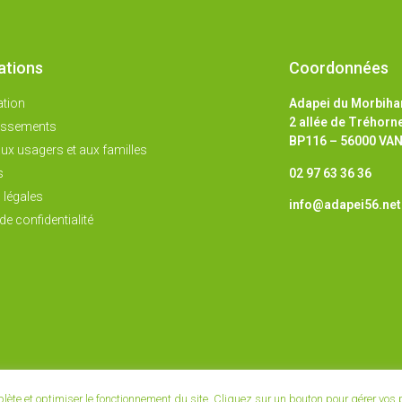
ations
Coordonnées
ation
Adapei du Morbiha
2 allée de Tréhorn
lissements
BP116 – 56000 VA
ux usagers et aux familles
02 97 63 36 36
s
 légales
info@adapei56.net
de confidentialité
mplète et optimiser le fonctionnement du site. Cliquez sur un bouton pour gérer vos