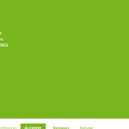
n
ec
NNES
Accepter
 préférences.
Réglages
Refuser