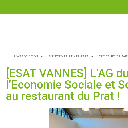
L’ASSOCIATION
S’INFORMER ET ADHERER
DROITS ET DEMAR
[ESAT VANNES] L’AG du
l’Economie Sociale et S
au restaurant du Prat !