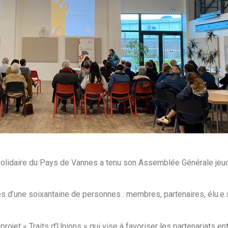
lidaire du Pays de Vannes a tenu son Assemblée Générale jeudi 
s d’une soixantaine de personnes : membres, partenaires, élu.e.
rojet « Traits d’Unions » qui vise à favoriser les partenariats en