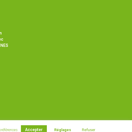
n
ec
NNES
Accepter
 préférences.
Réglages
Refuser