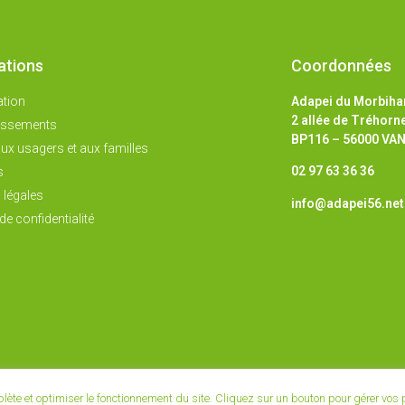
ations
Coordonnées
ation
Adapei du Morbiha
2 allée de Tréhorn
lissements
BP116 – 56000 VA
ux usagers et aux familles
02 97 63 36 36
s
 légales
info@adapei56.net
de confidentialité
mplète et optimiser le fonctionnement du site. Cliquez sur un bouton pour gérer vos