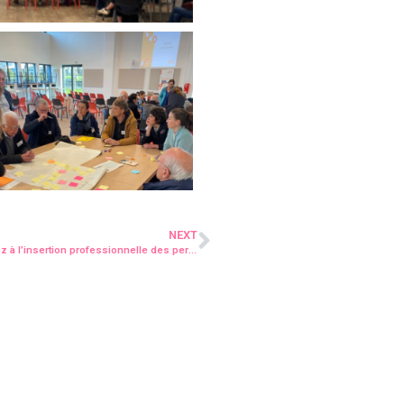
NEXT
[TAXE D’APPRENTISSAGE] Soutenez la formation et contribuez à l’insertion professionnelle des personnes en situation de handicap !