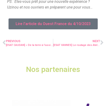
PS : Êtes-vous prêt pour une nouvelle expérience ?
Uzinou et nos ouvriers en préparent une pour vous…
Lire l'article du Ouest France du 4/10/2023
PREVIOUS
NEXT
[ESAT CAUDAN] « De la terre à l’assiette » rouvre ses portes le 16 octobre !
[ESAT VANNES] Le routage des Ateliers du Prat mis en avant!
Nos partenaires