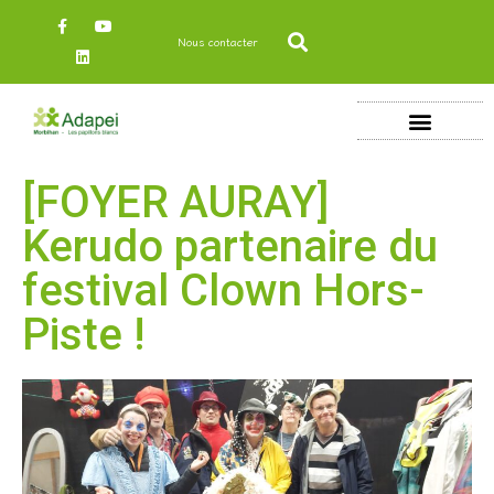
Nous contacter
[FOYER AURAY]
Kerudo partenaire du
festival Clown Hors-
Piste !