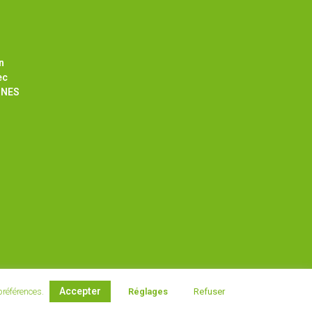
n
ec
NNES
Accepter
 préférences.
Réglages
Refuser
Fait avec
par e-declic