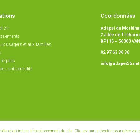
ations
Coordonnées
ation
Adapei du Morbiha
2 allée de Tréhorn
lissements
BP116 – 56000 VA
ux usagers et aux familles
02 97 63 36 36
s
 légales
info@adapei56.net
de confidentialité
mplète et optimiser le fonctionnement du site. Cliquez sur un bouton pour gérer vos