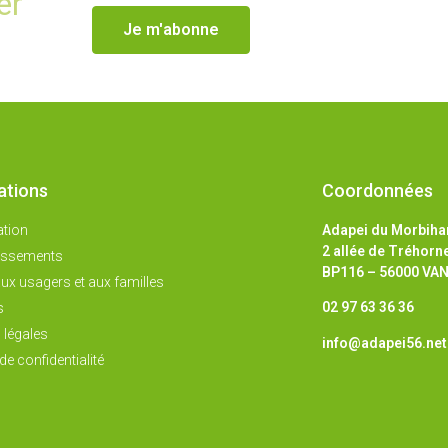
er
Je m'abonne
ations
Coordonnées
ation
Adapei du Morbiha
2 allée de Tréhorn
lissements
BP116 – 56000 VA
ux usagers et aux familles
02 97 63 36 36
s
 légales
info@adapei56.net
de confidentialité