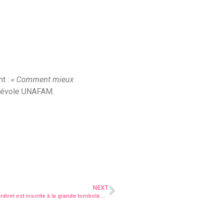
nt :
« Comment mieux
énévole UNAFAM.
NEXT
[GRANDE TOMBOLA] L’asso des parents d’élèves de l’IME Kerdiret est inscrite à la grande tombola du CMB !