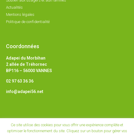
Soutien aux usagers et aux familles
Actualités
Mentions légales
Politique de confidentialité
Coordonnées
Adapei du Morbihan
2 allée de Tréhornec
BP116 – 56000 VANNES
02 97 63 36 36
info@adapei56.net
Ce site utilise des cookies pour vous offrir une expérience complète et
optimiser le fonctionnement du site. Cliquez sur un bouton pour gérer vos
© Tous droits réservés