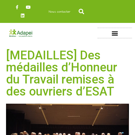
Nous contacter
[MEDAILLES] Des
médailles d’Honneur
du Travail remises à
des ouvriers d’ESAT